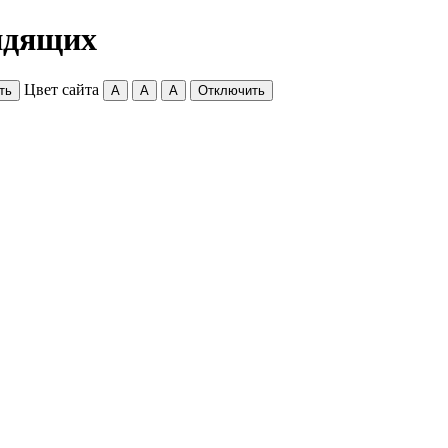
идящих
Цвет сайта
ть
A
A
A
Отключить